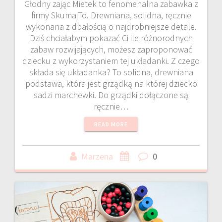
Głodny zając Mietek to fenomenalna zabawka z
firmy SkumajTo. Drewniana, solidna, ręcznie
wykonana z dbałością o najdrobniejsze detale.
Dziś chciałabym pokazać Ci ile różnorodnych
zabaw rozwijających, możesz zaproponować
dziecku z wykorzystaniem tej układanki. Z czego
składa się układanka? To solidna, drewniana
podstawa, która jest grządką na której dziecko
sadzi marchewki. Do grządki dołączone są
ręcznie…
READ MORE
Marzena
0