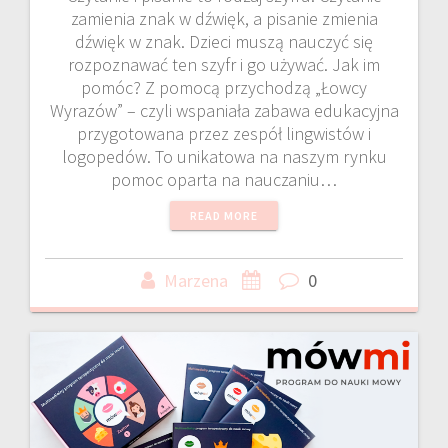
zamienia znak w dźwięk, a pisanie zmienia
dźwięk w znak. Dzieci muszą nauczyć się
rozpoznawać ten szyfr i go używać. Jak im
pomóc? Z pomocą przychodzą „Łowcy
Wyrazów” – czyli wspaniała zabawa edukacyjna
przygotowana przez zespół lingwistów i
logopedów. To unikatowa na naszym rynku
pomoc oparta na nauczaniu…
READ MORE
Marzena
0