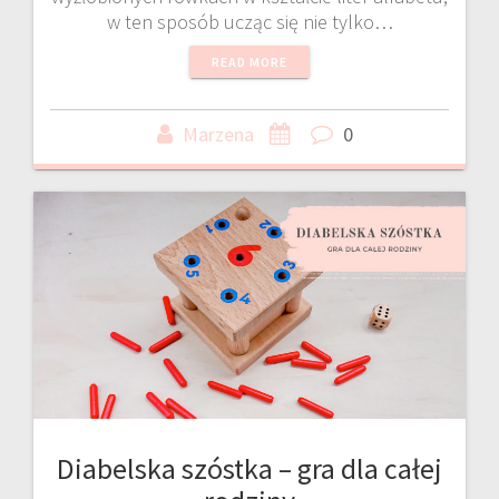
w ten sposób ucząc się nie tylko…
READ MORE
Marzena
0
Diabelska szóstka – gra dla całej