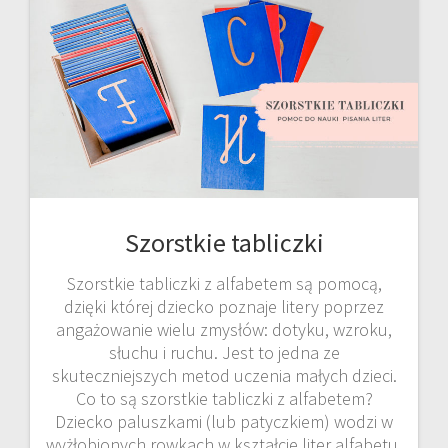
Szorstkie tabliczki
Szorstkie tabliczki z alfabetem są pomocą,
dzięki której dziecko poznaje litery poprzez
angażowanie wielu zmysłów: dotyku, wzroku,
słuchu i ruchu. Jest to jedna ze
skuteczniejszych metod uczenia małych dzieci.
Co to są szorstkie tabliczki z alfabetem?
Dziecko paluszkami (lub patyczkiem) wodzi w
wyżłobionych rowkach w kształcie liter alfabetu,