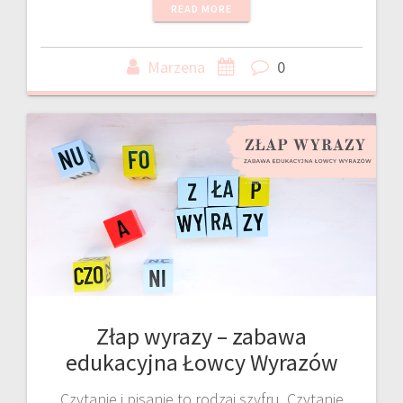
READ MORE
Marzena
0
Złap wyrazy – zabawa
edukacyjna Łowcy Wyrazów
Czytanie i pisanie to rodzaj szyfru. Czytanie