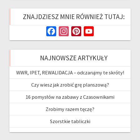
ZNAJDZIESZ MNIE RÓWNIEŻ TUTAJ:
Fa
In
Pi
Yo
ce
st
nt
u
b
ag
er
T
NAJNOWSZE ARTYKUŁY
o
ra
es
u
o
m
t
b
WWR, IPET, REWALIDACJA – odczarujmy te skróty!
k
e
Czy wiesz jak zrobić grę planszową?
16 pomysłów na zabawy z Czasownikami
Zrobimy razem tęczę?
Szorstkie tabliczki