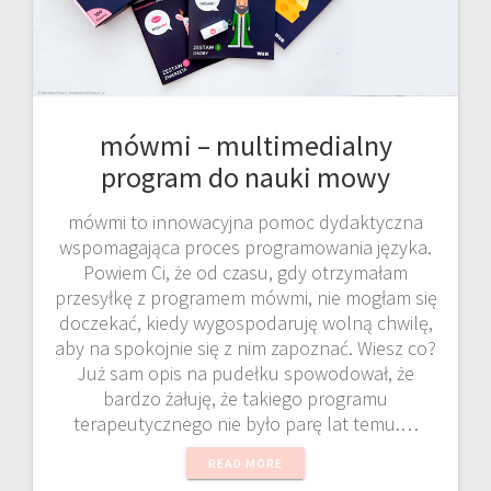
mówmi – multimedialny
program do nauki mowy
mówmi to innowacyjna pomoc dydaktyczna
wspomagająca proces programowania języka.
Powiem Ci, że od czasu, gdy otrzymałam
przesyłkę z programem mówmi, nie mogłam się
doczekać, kiedy wygospodaruję wolną chwilę,
aby na spokojnie się z nim zapoznać. Wiesz co?
Już sam opis na pudełku spowodował, że
bardzo żałuję, że takiego programu
terapeutycznego nie było parę lat temu.…
READ MORE