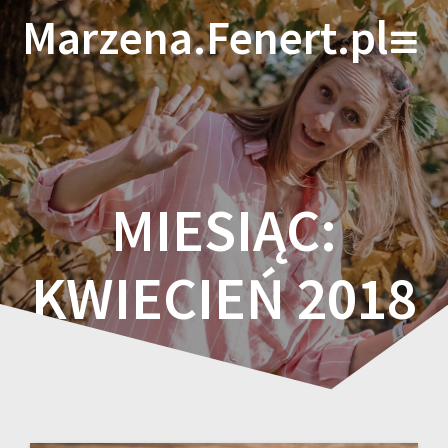
Skip
Marzena.Fenert.pl
to
content
MIESIĄC:
KWIECIEŃ 2018