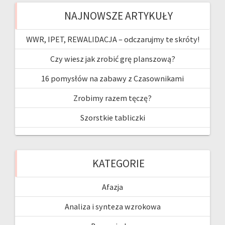
b
ag
er
T
NAJNOWSZE ARTYKUŁY
o
ra
es
u
o
m
t
b
WWR, IPET, REWALIDACJA – odczarujmy te skróty!
k
e
Czy wiesz jak zrobić grę planszową?
16 pomysłów na zabawy z Czasownikami
Zrobimy razem tęczę?
Szorstkie tabliczki
KATEGORIE
Afazja
Analiza i synteza wzrokowa