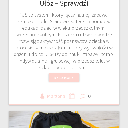
Ułóż – Sprawdź)
PUS to system, który łączy naukę, zabawę i
samokontrolę. Stanowi skuteczną pomoc w
edukacji dzieci w wieku przedszkolnym i
wczesnoszkolnym. Poszerza i utrwala wiedzę
rozwijając aktywność poznawczą dziecka w
procesie samokształcenia. Uczy wytrwałości w
dążeniu do celu. Służy do nauki, zabawy i terapii
indywidualnej i grupowej, w przedszkolu, w
szkole i w domu. Na…
READ MORE
Marzena
0