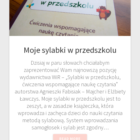
Moje sylabki w przedszkolu
Dzisiaj w paru słowach chciałabym
zaprezentować Wam najnowszą pozycję
wydawnictwa WiR – „Sylabki w przedszkolu,
ćwiczenia wspomagające naukę czytania”
autorstwa Agnieszki Fabisiak – Majcher i Elżbiety
Ławczys. Moje sylabki w przedszkolu jest to
zeszyt, a w zasadzie książeczka, która
wprowadza i zachęca dzieci do nauki czytania
metodą sylabową. System wprowadzania
samogłosek i sylab jest zgodny…
READ MORE