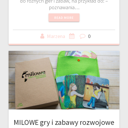
do różnych gier i zabaw, na przykład do: –
poznawania…
READ MORE
Marzena
0
MILOWE gry i zabawy rozwojowe