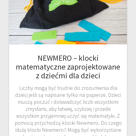
NEWMERO – klocki
matematyczne zaprojektowane
z dziećmi dla dzieci
Liczby mogą być trudne do zrozumienia dla
dzieci jeśli są napisane tylko na papierze. Dzieci
muszą poczuć i doświadczyć liczb wszystkimi
zmysłami, aby łatwiej, szybciej i przede
wszystkim przyjemniej uczyć się matematyki. Z
pomocą przychodzą klocki Newmero. Do czego
służą klocki Newmero? Mogą być wykorzystane