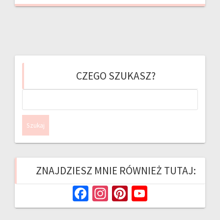
CZEGO SZUKASZ?
Szukaj:
ZNAJDZIESZ MNIE RÓWNIEŻ TUTAJ:
Fa
In
Pi
Yo
ce
st
nt
u