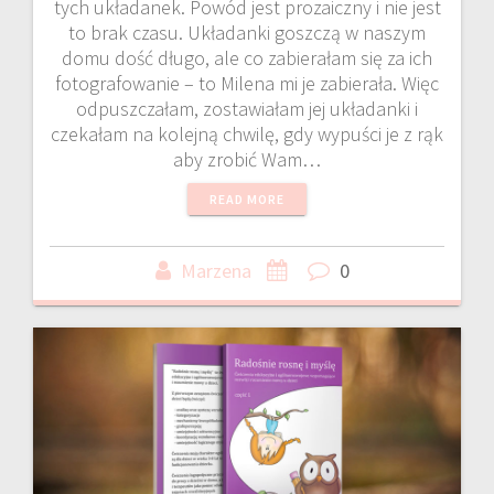
tych układanek. Powód jest prozaiczny i nie jest
to brak czasu. Układanki goszczą w naszym
domu dość długo, ale co zabierałam się za ich
fotografowanie – to Milena mi je zabierała. Więc
odpuszczałam, zostawiałam jej układanki i
czekałam na kolejną chwilę, gdy wypuści je z rąk
aby zrobić Wam…
READ MORE
Marzena
0