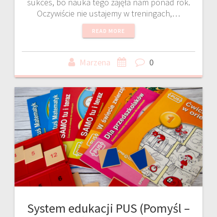
sukces, bo nauka tego zajęła nam ponad rok.
Oczywiście nie ustajemy w treningach,…
READ MORE
Marzena
0
System edukacji PUS (Pomyśl –