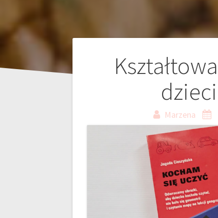
Nawigacja
Kształtowan
wpisu
dzieci
Marzena