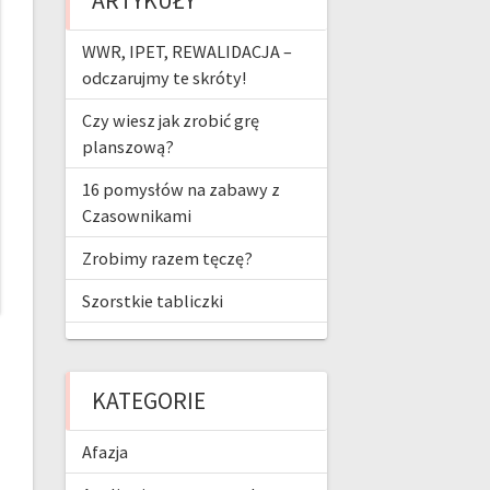
ARTYKUŁY
o
m
t
b
k
e
WWR, IPET, REWALIDACJA –
odczarujmy te skróty!
Czy wiesz jak zrobić grę
planszową?
16 pomysłów na zabawy z
Czasownikami
Zrobimy razem tęczę?
Szorstkie tabliczki
KATEGORIE
Afazja