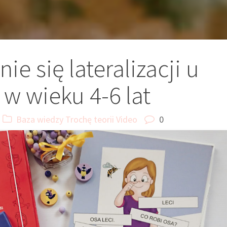
ie się lateralizacji u
 w wieku 4-6 lat
Baza wiedzy
Trochę teorii
Video
0