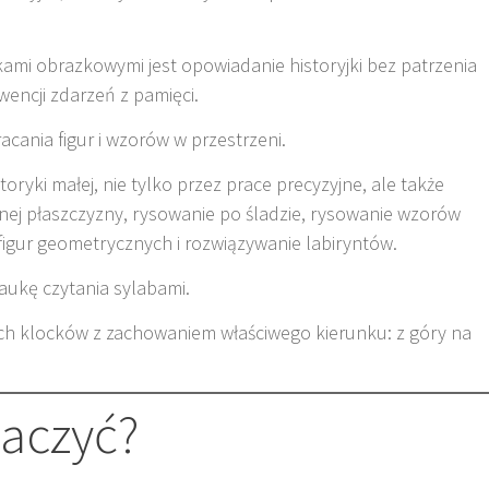
kami obrazkowymi jest opowiadanie historyjki bez patrzenia
wencji zdarzeń z pamięci.
acania figur i wzorów w przestrzeni.
toryki małej, nie tylko przez prace precyzyjne, ale także
ej płaszczyzny, rysowanie po śladzie, rysowanie wzorów
igur geometrycznych i rozwiązywanie labiryntów.
naukę czytania sylabami.
łych klocków z zachowaniem właściwego kierunku: z góry na
baczyć?