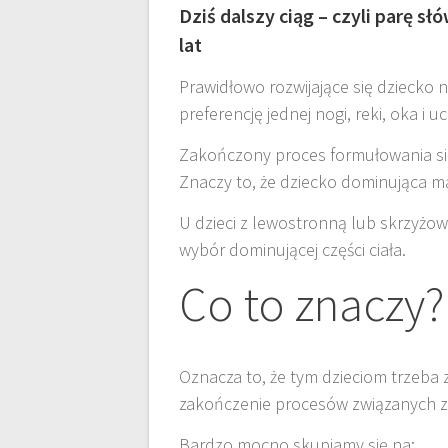
Dziś dalszy ciąg – czyli parę sł
lat
Prawidłowo rozwijające się dziecko
preferencję jednej nogi, reki, oka i u
Zakończony proces formułowania się 
Znaczy to, że dziecko dominująca m
U dzieci z lewostronną lub skrzyżow
wybór dominującej części ciała.
Co to znaczy?
Oznacza to, że tym dzieciom trzeba z
zakończenie procesów związanych z 
Bardzo mocno skupiamy się na: