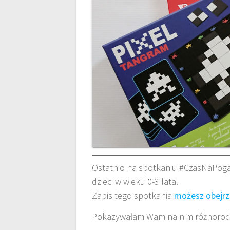
Ostatnio na spotkaniu #CzasNaPogad
dzieci w wieku 0-3 lata.
Zapis tego spotkania
możesz obejr
Pokazywałam Wam na nim różnorodn