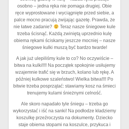
osobno – jedna ręka nie pomaga drugiej. Obie
ręce wyprostowane i wyciągnięte przed siebie, a
palce mocno pracują zwijając gazetę. Prawda, że
nie łatwe zadanie?
Teraz nasze śniegowe kule
trzeba ścisnąć. Każdą zwiniętą uprzednio kulę
obiema rękami ściskamy jeszcze mocniej – nasze
śniegowe kulki muszą być bardzo twarde!
A jak już ulepiliśmy kule to co? No oczywiście –
bitwa na kulki!!!! Na początek spokojnie usiłujemy
wzajemnie trafić się w brzuch, kolano lub rękę. A
później kulkowe szaleństwo! Wielka bitwa!!!! Po
bitwie trzeba posprzątać: stawiamy kosz na śmieci
trenujemy kulami śnieżnymi celność.
Ale skoro napadało tyle śniegu – trzeba go
wykorzystać i iść na sanki! Na podłodze kładziemy
koszulkę przeźroczysta na dokumenty. Dziecko
staje obiema stopami na koszulce, przykuca i