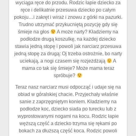
wyciąga ręce do przodu. Rodzic łapie dziecko za
ręce i delikatnie przesuwa dziecko po całym
pokoju…i zakręt i wiraż i znowu z górki na pazurki.
Trudno utrzymać przykucniętą pozycję gdy się
śmieje na głos
A może narty? Kładziemy na
podłodze drugą koszulkę, na każdej dziecko
stawia jedną stopę i powoli jak narciarz przesuwa
jedną stopę za drugą: Oj trzeba ostrożnie, bo narty
uciekają, a nogi czasem się rozjeżdżają
A
mama co tak się śmieje? Może mama teraz
spróbuje?
Teraz nasz narciarz musi odpocząć i udaje się na
obiad w góralskiej chacie. Przyjechały właśnie
sanie z zaprzęgniętym koniem. Kładziemy na
podłodze koc, dziecko siada po turecku lub z
wyprostowanymi nogami na kocu. Rodzic łapie
węższą część a dziecko trzyma się rękami po
bokach za dłuższą część koca. Rodzic powoli