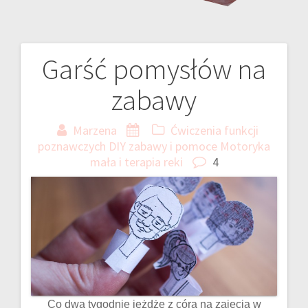
Garść pomysłów na
Nawigacja
zabawy
wpisu
Marzena
Ćwiczenia funkcji
poznawczych
DIY zabawy i pomoce
Motoryka
mała i terapia reki
4
Co dwa tygodnie jeżdżę z córą na zajęcia w