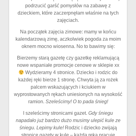
podrzucić garść pomysłów na zabawę z
dzieckiem, które zaczerpnęłam właśnie na tych
zajęciach.
Na początek zajęcia zimowe: mamy w końcu
kalendarzową zimę, aczkolwiek pogoda za moim
oknem mocno wiosenna. No to bawimy się:
Bierzemy starą gazetę czy gazetkę reklamującą
nowe wspaniałe promocje cenowe w sklepie xx
Wydzieramy 4 stronice. Dziecko i rodzic do
każdej ręki bierze 1 stronę. Chwyta ją za rożek
palcem wskazujących i kciukiem w
wyprostowanych rękach uniesionych na wysokość
ramion.
Szeleścimy! O to pada śnieg!
I szeleścimy stronicami gazet.
Gdy śniegu
napadało już bardzo dużo musimy ulepić kule ze
śniegu. Lepimy kule!
Rodzic i dziecko zwijają
stronicę gazety w kulę – każda ręka pracuje