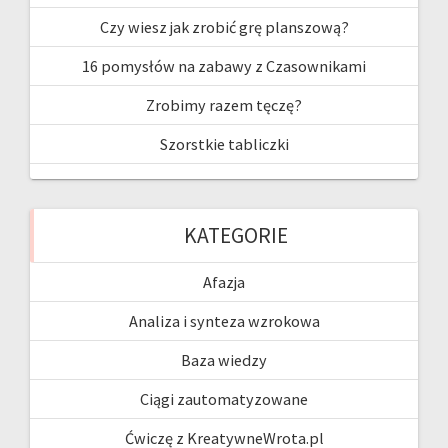
k
e
Czy wiesz jak zrobić grę planszową?
16 pomysłów na zabawy z Czasownikami
Zrobimy razem tęczę?
Szorstkie tabliczki
KATEGORIE
Afazja
Analiza i synteza wzrokowa
Baza wiedzy
Ciągi zautomatyzowane
Ćwiczę z KreatywneWrota.pl