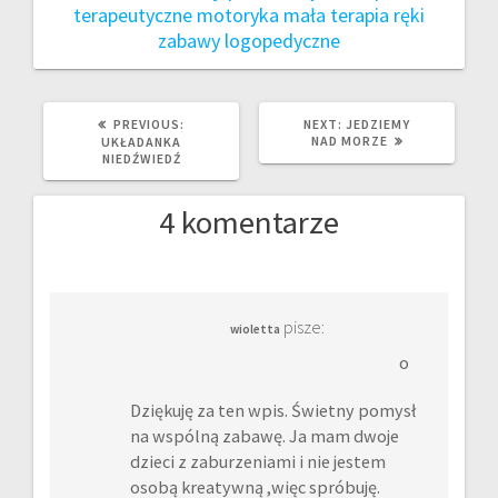
o
er
es
terapeutyczne
motoryka mała
terapia ręki
zabawy logopedyczne
o
t
k
PREVIOUS
NEXT
PREVIOUS:
NEXT:
JEDZIEMY
POST:
POST:
NAD MORZE
UKŁADANKA
NIEDŹWIEDŹ
4 komentarze
pisze:
wioletta
o
Dziękuję za ten wpis. Świetny pomysł
na wspólną zabawę. Ja mam dwoje
dzieci z zaburzeniami i nie jestem
osobą kreatywną ,więc spróbuję.