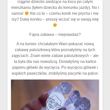
ciągnie dziecko siedzące na kocu po całym
mieszkaniu (tyłem dziecka do kierunku jazdy). No i
sanna!
Ale co to – czemu konik nie prycha i nie
rży? Dalej koniku – proszę wczuć się w swoją rolę
Fajna zabawa – nieprawdaż?
A na koniec chciałabym Wam pokazać nową
zabawę paluszkową która poznałyśmy na tych
zajęciach. Znam wiele zabaw paluszkowych – ale
ta była dla nas nowością. Dostałyśmy na kartce
papieru główki do wycięcia. Po wycięciu glówek i
wąskich paseczków, zrobiłyśmy pacynki na palce: