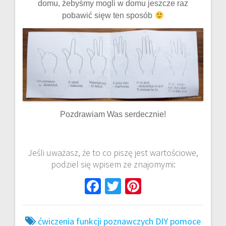
domu, żebyśmy mogli w domu jeszcze raz
pobawić sięw ten sposób
Pozdrawiam Was serdecznie!
Jeśli uważasz, że to co piszę jest wartościowe,
podziel się wpisem ze znajomymi:
Fa
T
Pi
ce
wi
nt
b
tt
er
ćwiczenia funkcji poznawczych
DIY pomoce