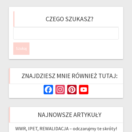
CZEGO SZUKASZ?
Szukaj:
ZNAJDZIESZ MNIE RÓWNIEŻ TUTAJ:
Fa
In
Pi
Yo
ce
st
nt
u
b
ag
er
T
NAJNOWSZE ARTYKUŁY
o
ra
es
u
o
m
t
b
WWR, IPET, REWALIDACJA – odczarujmy te skróty!