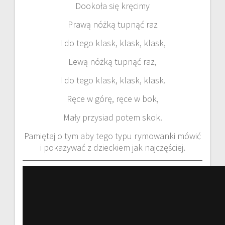
Dookoła się kręcimy
Prawą nóżką tupnąć raz
I do tego klask, klask, klask,
Lewą nóżką tupnąć raz,
I do tego klask, klask, klask.
Ręce w górę, ręce w bok,
Mały przysiad potem skok.
Pamiętaj o tym aby tego typu rymowanki mówić
i pokazywać z dzieckiem jak najczęściej.