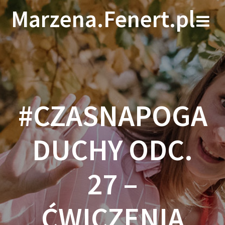
Skip
Marzena.Fenert.pl
to
content
#CZASNAPOGA
DUCHY ODC.
27 –
ĆWICZENIA