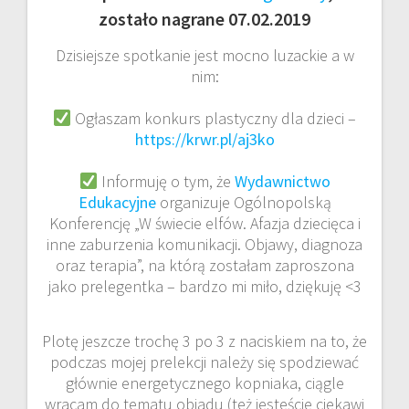
zostało nagrane 07.02.2019
Dzisiejsze spotkanie jest mocno luzackie a w
nim:
Ogłaszam konkurs plastyczny dla dzieci –
https://krwr.pl/aj3ko
Informuję o tym, że
Wydawnictwo
Edukacyjne
organizuje Ogólnopolską
Konferencję „W świecie elfów. Afazja dziecięca i
inne zaburzenia komunikacji. Objawy, diagnoza
oraz terapia”, na którą zostałam zaproszona
jako prelegentka – bardzo mi miło, dziękuję <3
Plotę jeszcze trochę 3 po 3 z naciskiem na to, że
podczas mojej prelekcji należy się spodziewać
głównie energetycznego kopniaka, ciągle
wracam do tematu obiadu (też jesteście ciekawi