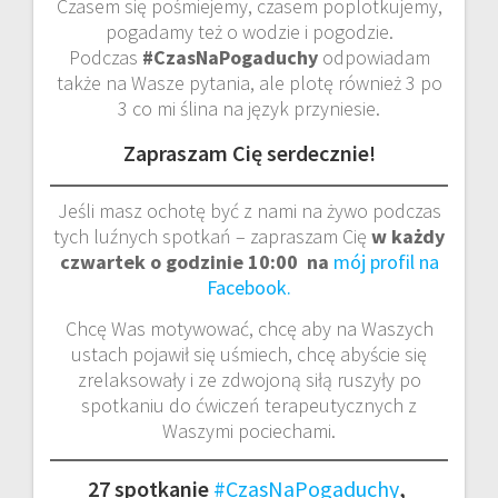
Czasem się pośmiejemy, czasem poplotkujemy,
pogadamy też o wodzie i pogodzie.
Podczas
#CzasNaPogaduchy
odpowiadam
także na Wasze pytania, ale plotę również 3 po
3 co mi ślina na język przyniesie.
Zapraszam Cię serdecznie!
Jeśli masz ochotę być z nami na żywo podczas
tych luźnych spotkań – zapraszam Cię
w każdy
czwartek o godzinie 10:00 na
mój profil na
Facebook.
Chcę Was motywować, chcę aby na Waszych
ustach pojawił się uśmiech, chcę abyście się
zrelaksowały i ze zdwojoną siłą ruszyły po
spotkaniu do ćwiczeń terapeutycznych z
Waszymi pociechami.
27 spotkanie
#CzasNaPogaduchy
,