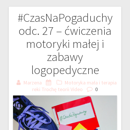
#CzasNaPogaduchy
Nawigacja
odc. 27 – ćwiczenia
wpisu
motoryki małej i
zabawy
logopedyczne
Marzena
Motoryka mała i terapia
reki
Trochę teorii
Video
0