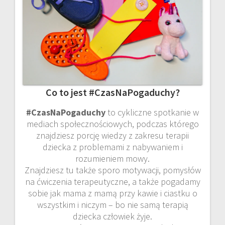
Co to jest #CzasNaPogaduchy?
#CzasNaPogaduchy
to cykliczne spotkanie w
mediach społecznościowych, podczas którego
znajdziesz porcję wiedzy z zakresu terapii
dziecka z problemami z nabywaniem i
rozumieniem mowy.
Znajdziesz tu także sporo motywacji, pomysłów
na ćwiczenia terapeutyczne, a także pogadamy
sobie jak mama z mamą przy kawie i ciastku o
wszystkim i niczym – bo nie samą terapią
dziecka człowiek żyje.