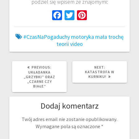
podziel się wpisem ze znajomymi:
Fa
T
Pi
ce
wi
nt
b
tt
er
#CzasNaPogaduchy
motoryka mała
trochę
o
er
es
teorii
video
o
t
k
PREVIOUS
NEXT
PREVIOUS:
NEXT:
POST:
POST:
KATASTROFA W
UKŁADANKA
KURNIKU!
„GRZYBKI” ORAZ
„CZARNE CZY
BIAŁE”
Dodaj komentarz
Twój adres email nie zostanie opublikowany.
Wymagane pola są oznaczone
*