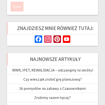
ZNAJDZIESZ MNIE RÓWNIEŻ TUTAJ:
Fa
In
Pi
Yo
ce
st
nt
u
b
ag
er
T
NAJNOWSZE ARTYKUŁY
o
ra
es
u
o
m
t
b
WWR, IPET, REWALIDACJA – odczarujmy te skróty!
k
e
Czy wiesz jak zrobić grę planszową?
16 pomysłów na zabawy z Czasownikami
Zrobimy razem tęczę?