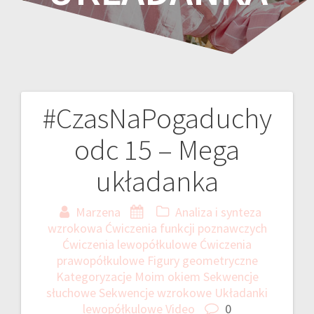
#CzasNaPogaduchy
Nawigacja
odc 15 – Mega
wpisu
układanka
Marzena
Analiza i synteza
wzrokowa
Ćwiczenia funkcji poznawczych
Ćwiczenia lewopółkulowe
Ćwiczenia
prawopółkulowe
Figury geometryczne
Kategoryzacje
Moim okiem
Sekwencje
słuchowe
Sekwencje wzrokowe
Układanki
lewopółkulowe
Video
0