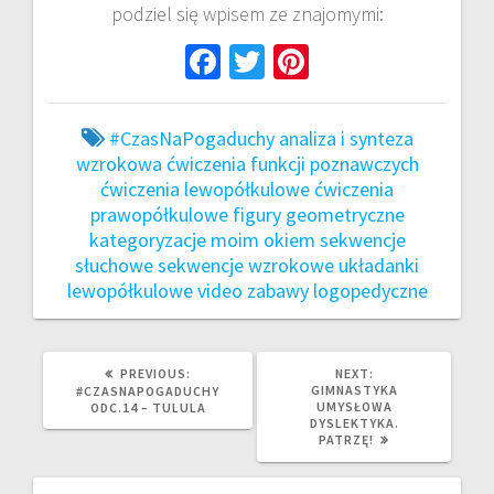
podziel się wpisem ze znajomymi:
Fa
T
Pi
ce
wi
nt
b
tt
er
#CzasNaPogaduchy
analiza i synteza
o
er
es
wzrokowa
ćwiczenia funkcji poznawczych
ćwiczenia lewopółkulowe
ćwiczenia
o
t
prawopółkulowe
figury geometryczne
k
kategoryzacje
moim okiem
sekwencje
słuchowe
sekwencje wzrokowe
układanki
lewopółkulowe
video
zabawy logopedyczne
PREVIOUS
NEXT
PREVIOUS:
NEXT:
POST:
POST:
GIMNASTYKA
#CZASNAPOGADUCHY
UMYSŁOWA
ODC.14 – TULULA
DYSLEKTYKA.
PATRZĘ!