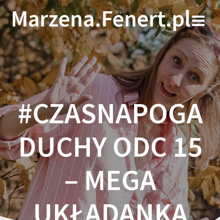
Skip
Marzena.Fenert.pl
to
content
#CZASNAPOGA
DUCHY ODC 15
– MEGA
UKŁADANKA