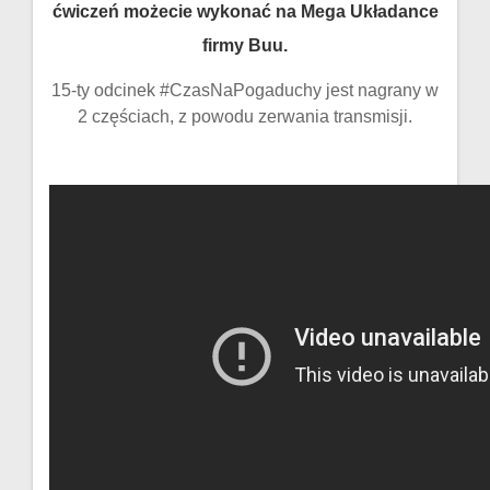
ćwiczeń możecie wykonać na Mega Układance
firmy Buu.
15-ty odcinek #CzasNaPogaduchy jest nagrany w
2 częściach, z powodu zerwania transmisji.