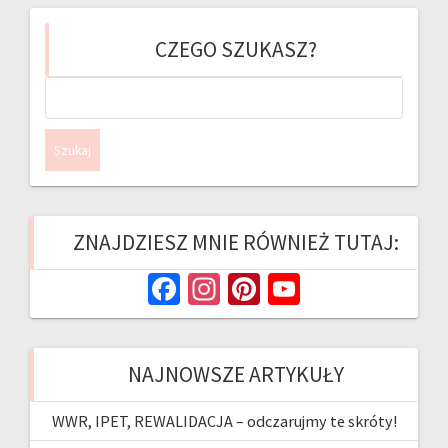
CZEGO SZUKASZ?
Szukaj:
ZNAJDZIESZ MNIE RÓWNIEŻ TUTAJ:
Fa
In
Pi
Yo
ce
st
nt
u
b
ag
er
T
NAJNOWSZE ARTYKUŁY
o
ra
es
u
o
m
t
b
WWR, IPET, REWALIDACJA – odczarujmy te skróty!
k
e