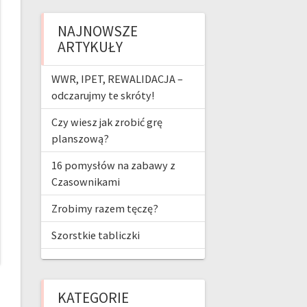
b
ag
er
T
NAJNOWSZE
o
ra
es
u
ARTYKUŁY
o
m
t
b
k
e
WWR, IPET, REWALIDACJA –
odczarujmy te skróty!
Czy wiesz jak zrobić grę
planszową?
16 pomysłów na zabawy z
Czasownikami
Zrobimy razem tęczę?
Szorstkie tabliczki
KATEGORIE