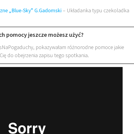
czne „Blue-Sky” G.Gadomski
– Układanka typu czekoladka
ich pomocy jeszcze możesz użyć?
zasNaPogaduchy, pokazywałam różnorodne pomoce jakie
ię do obejrzenia zapisu tego spotkania.