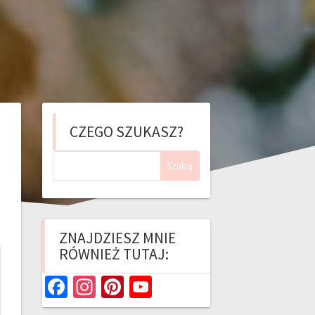
CZEGO SZUKASZ?
Szukaj:
ZNAJDZIESZ MNIE
RÓWNIEŻ TUTAJ:
Fa
In
Pi
Yo
ce
st
nt
u