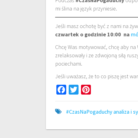
Podczas
#CzasNaPogaduchy
odpow
mi ślina na język przyniesie.
Jeśli masz ochotę być z nami na ży
czwartek o godzinie 10:00 na
mó
Chcę Was motywować, chcę aby na Wa
zrelaksowały i ze zdwojoną siłą ru
pociechami.
Jeśli uważasz, że to co piszę jest w
Fa
T
Pi
ce
wi
nt
b
tt
er
#CzasNaPogaduchy
analiza i 
o
er
es
o
t