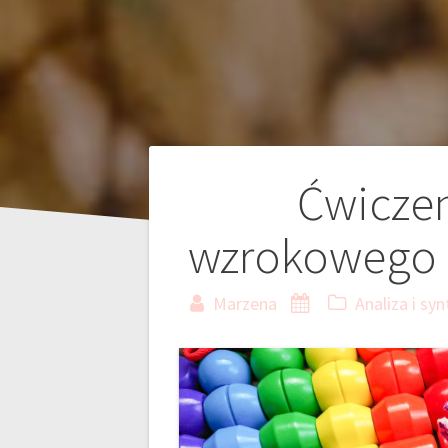
Nawigacja
Ćwiczen
wpisu
wzrokowego dl
Marzena
Analiza i s