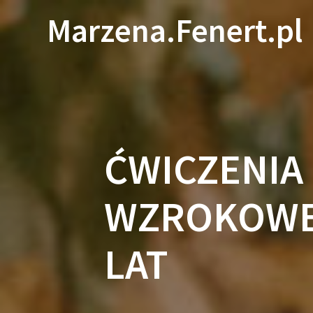
Skip
Marzena.Fenert.pl
to
content
ĆWICZENIA
WZROKOWEG
LAT