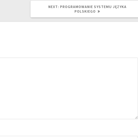
NEXT
NEXT:
PROGRAMOWANIE SYSTEMU JĘZYKA
POST:
POLSKIEGO