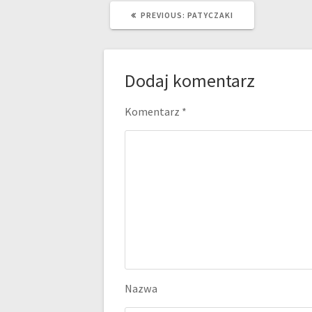
k
PREVIOUS
PREVIOUS:
PATYCZAKI
POST:
Dodaj komentarz
Komentarz
*
Nazwa