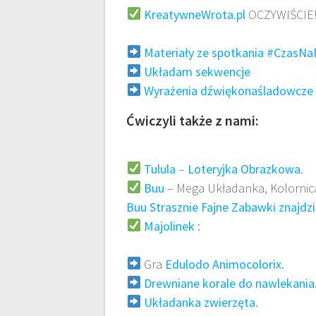
KreatywneWrota.pl
OCZYWIŚCIE!!
Materiały ze spotkania #CzasN
Układam sekwencje
Wyrażenia dźwiękonaśladowcze
Ćwiczyli także z nami:
Tulula
–
Loteryjka Obrazkowa
.
Buu
– Mega Układanka, Kolornica
Buu Strasznie Fajne Zabawki znajdzie
Majolinek
:
Gra
Edulodo Animocolorix
.
Drewniane korale do nawlekania
Układanka zwierzęta
.