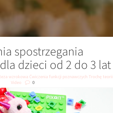
ia spostrzegania
a dzieci od 2 do 3 lat
ynteza wzrokowa
Ćwiczenia funkcji poznawczych
Trochę teorii
Video
0