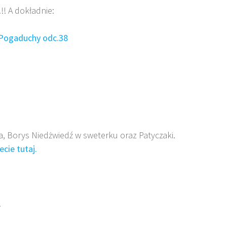
! A dokładnie:
aPogaduchy odc.38
, Borys Niedżwiedź w sweterku oraz Patyczaki.
cie tutaj.
.