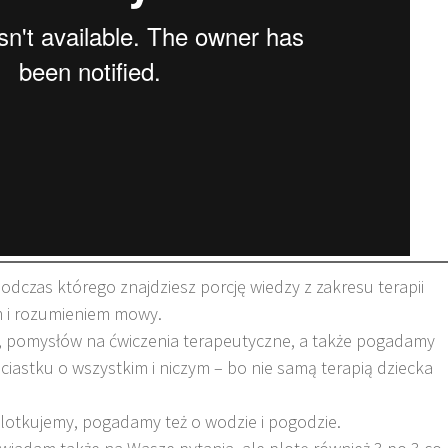
odczas którego znajdziesz porcję wiedzy z zakresu terapii
 i rozumieniem mowy.
i, pomysłów na ćwiczenia terapeutyczne, a także pogadamy
ciastku o wszystkim i niczym – bo nie samą terapią dziecka
lotkujemy, pogadamy też o wodzie i pogodzie.