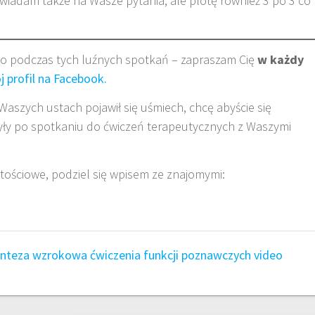
iadam także na Wasze pytania, ale plotę również 3 po 3 co
wo podczas tych luźnych spotkań – zapraszam Cię
w każdy
j profil na Facebook.
szych ustach pojawił się uśmiech, chcę abyście się
szyły po spotkaniu do ćwiczeń terapeutycznych z Waszymi
artościowe, podziel się wpisem ze znajomymi:
synteza wzrokowa
ćwiczenia funkcji poznawczych
video