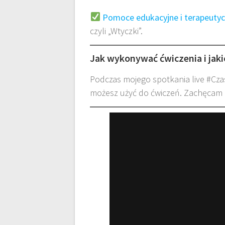
Pomoce edukacyjne i terapeuty
czyli „Wtyczki”.
Jak wykonywać ćwiczenia i jak
Podczas mojego spotkania live #C
możesz użyć do ćwiczeń. Zachęcam C