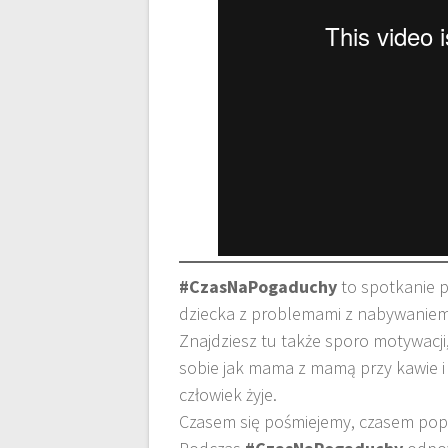
#CzasNaPogaduchy
to spotkanie p
dziecka z problemami z nabywaniem
Znajdziesz tu także sporo motywacj
sobie jak mama z mamą przy kawie i 
człowiek żyje.
Czasem się pośmiejemy, czasem pop