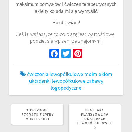
maksimum pomysłów i ćwiczeń terapeutycznych
jakie tylko uda mi się wymyślić.
Pozdrawiam!
Jeśli uważasz, że to co piszę jest wartościowe,
podziel się wpisem ze znajomymi:
Fa
T
Pi
ce
wi
nt
b
tt
er
ćwiczenia lewopółkulowe
moim okiem
o
er
es
układanki lewopółkulowe
zabawy
logopedyczne
o
t
k
PREVIOUS
NEXT
PREVIOUS:
NEXT:
GRY
POST:
POST:
PLANSZOWE NA
SZORSTKIE CYFRY
UKŁADANCE
MONTESSORI
LEWOPÓŁKULOWEJ