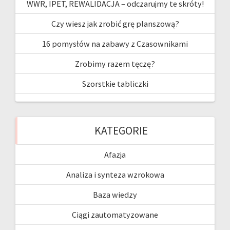
o
m
t
b
WWR, IPET, REWALIDACJA – odczarujmy te skróty!
k
e
Czy wiesz jak zrobić grę planszową?
16 pomysłów na zabawy z Czasownikami
Zrobimy razem tęczę?
Szorstkie tabliczki
KATEGORIE
Afazja
Analiza i synteza wzrokowa
Baza wiedzy
Ciągi zautomatyzowane