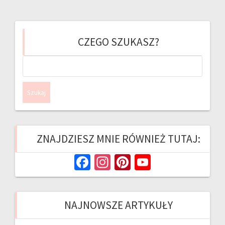
CZEGO SZUKASZ?
Szukaj:
ZNAJDZIESZ MNIE RÓWNIEŻ TUTAJ:
Fa
In
Pi
Yo
ce
st
nt
u
b
ag
er
T
NAJNOWSZE ARTYKUŁY
o
ra
es
u