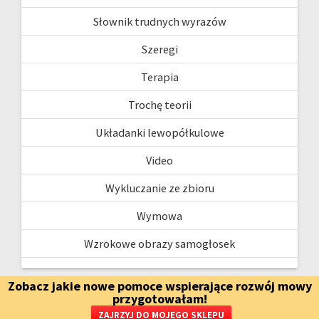
Słownik trudnych wyrazów
Szeregi
Terapia
Trochę teorii
Układanki lewopółkulowe
Video
Wykluczanie ze zbioru
Wymowa
Wzrokowe obrazy samogłosek
Zobacz jakie nowe pomoce wspierające rozwój mowy
przygotowałam!
ARCHIWUM
ZAJRZYJ DO MOJEGO SKLEPU