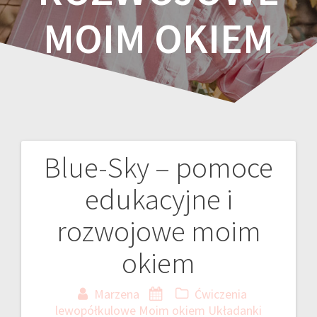
MOIM OKIEM
Blue-Sky – pomoce
Nawigacja
edukacyjne i
wpisu
rozwojowe moim
okiem
Marzena
Ćwiczenia
lewopółkulowe
Moim okiem
Układanki