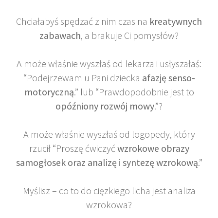
Chciałabyś spędzać z nim czas na
kreatywnych
zabawach
, a brakuje Ci pomysłów?
A może właśnie wyszłaś od lekarza i usłyszałaś:
“Podejrzewam u Pani dziecka
afazję senso-
motoryczną
.” lub “Prawdopodobnie jest to
opóźniony rozwój mowy
.”?
A może właśnie wyszłaś od logopedy, który
rzucił “Proszę ćwiczyć
wzrokowe obrazy
samogłosek oraz analizę i syntezę wzrokową
.”
Myślisz – co to do cięzkiego licha jest analiza
wzrokowa?