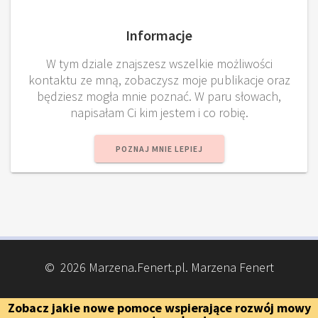
Informacje
W tym dziale znajszesz wszelkie możliwości
kontaktu ze mną, zobaczysz moje publikacje oraz
będziesz mogła mnie poznać. W paru słowach,
napisałam Ci kim jestem i co robię.
POZNAJ MNIE LEPIEJ
© 2026 Marzena.Fenert.pl. Marzena Fenert
Zobacz jakie nowe pomoce wspierające rozwój mowy