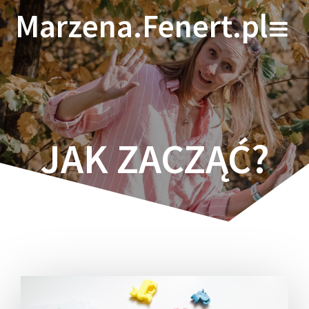
Skip
Marzena.Fenert.pl
to
content
JAK ZACZĄĆ?